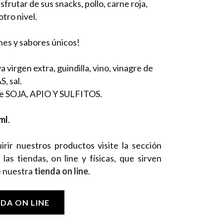
sfrutar de sus snacks, pollo, carne roja,
tro nivel.
es y sabores únicos!
va virgen extra, guindilla, vino, vinagre de
, sal.
e SOJA, APIO Y SULFITOS.
ml
.
irir nuestros productos visite la sección
as tiendas, on line y físicas, que sirven
e nuestra
tienda on line
.
DA ON LINE