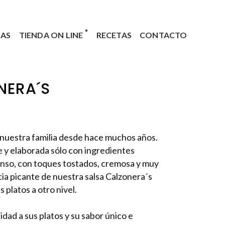
IAS
TIENDA ON LINE
RECETAS
CONTACTO
NERA´S
 nuestra familia desde hace muchos años.
e y elaborada sólo con ingredientes
enso, con toques tostados, cremosa y muy
cia picante de nuestra salsa Calzonera´s
 platos a otro nivel.
lidad a sus platos y su sabor único e