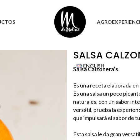
UCTOS
AGROEXPERIENC
SALSA CALZO
ENGLISH
Salsa Calzonera’s
.
Es una receta elaborada en
Es una salsa un poco picant
naturales, con un sabor int
versátil, prueba la experien
que impulsará el sabor de tus
Esta salsa le da gran versati